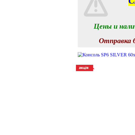
С
Цены и нали
Отправка б