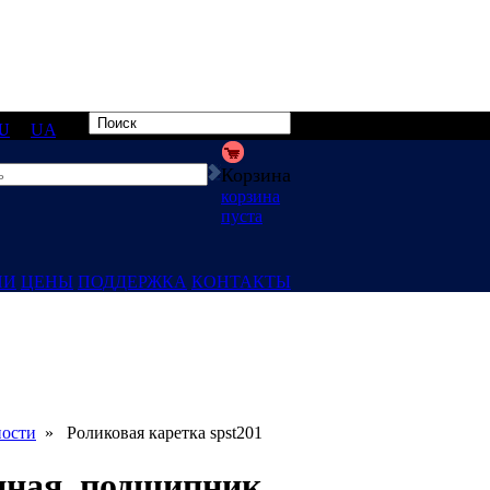
U
|
UA
Корзина
корзина
пуста
ИИ
ЦЕНЫ
ПОДДЕРЖКА
КОНТАКТЫ
ности
» Роликовая каретка spst201
нная, подшипник