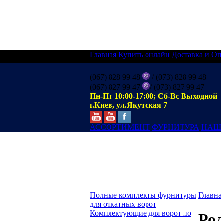
Главная
Купить онлайн
Доставка и Оп
(067) 828 99 48
/ (073) 828 99 48
(067) 827 99 47
/ (073) 827 99 47
Пн-Пт 10:00-17:00; Сб-Вс Выходной
г.Киев, ул.Якутская 7
АССОРТИМЕНТ
ФУРНИТУРА
НАШ
Полные комплекты фурнитуры
Главн
для откатных ворот
Комплектующие для ворот по
Ро