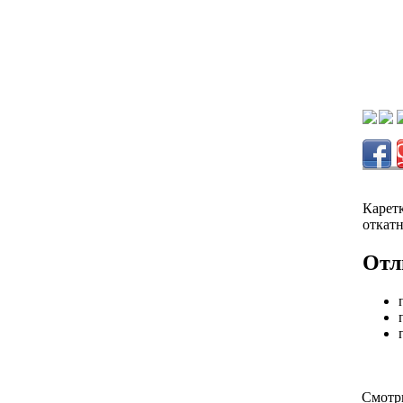
Карет
откатн
Отл
Смотри