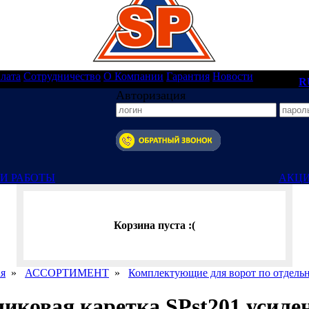
лата
Сотрудничество
О Компании
Гарантия
Новости
R
Авторизация
И РАБОТЫ
АКЦ
Корзина пуста :(
ая
»
АССОРТИМЕНТ
»
Комплектующие для ворот по отдель
ликовая каретка SPst201 усиле