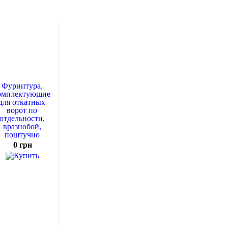
Фурнитура,
омплектующие
для откатных
ворот по
отдельности,
вразнобой,
поштучно
0 грн